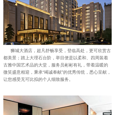
狮城大酒店，超凡舒畅享受，登临高处，更可欣赏古
都美景；踏上大理石台阶，举目便是以柔和、四周装着
古雅中国艺术品的大堂，服务员彬彬有礼，带着温暖的
微笑盛意相迎，秉承“竭诚奉献”的优秀传统，悉心呈献，
让您感受无可比拟的个人细致服务。