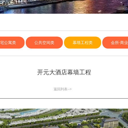
宅公寓类
公共空间类
幕墙工程类
会所·商
开元大酒店幕墙工程
返回列表-->