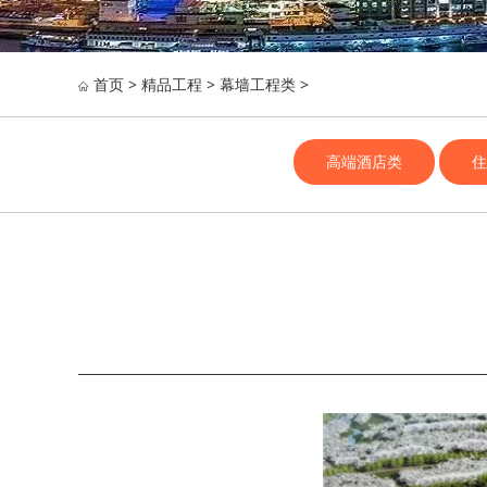
首页
>
精品工程
>
幕墙工程类
>

高端酒店类
住