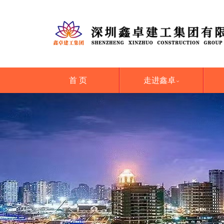
首 页
走进鑫卓
