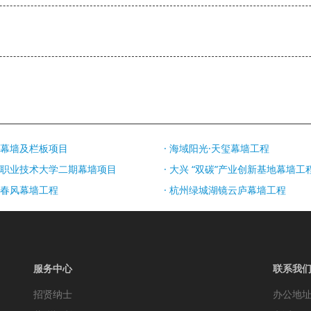
庐幕墙及栏板项目
· 海域阳光·天玺幕墙工程
机电职业技术大学二期幕墙项目
· 大兴 “双碳”产业创新基地幕墙工
李春风幕墙工程
· 杭州绿城湖镜云庐幕墙工程
服务中心
联系我
招贤纳士
办公地址