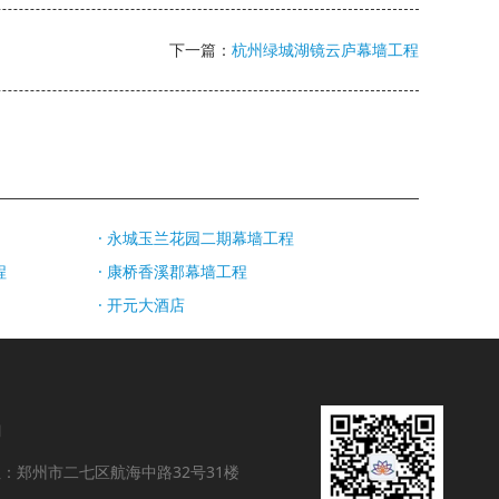
下一篇：
杭州绿城湖镜云庐幕墙工程
· 永城玉兰花园二期幕墙工程
程
· 康桥香溪郡幕墙工程
· 开元大酒店
们
：郑州市二七区航海中路32号31楼