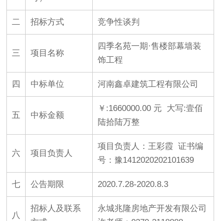
二
招标方式
竞争性谈判
四季名苑一期·售楼部幕墙装
三
项目名称
饰工程
四
中标单位
河南鑫卓建筑工程有限公司
￥:1660000.00 元 大写:壹佰
五
中标金额
陆拾陆万整
项目负责人：王彩霞 证书编
六
项目负责人
号：豫1412020202101639
七
公告期限
2020.7.28-2020.8.3
招标人及联系
永城兆隆房地产开发有限公司
八